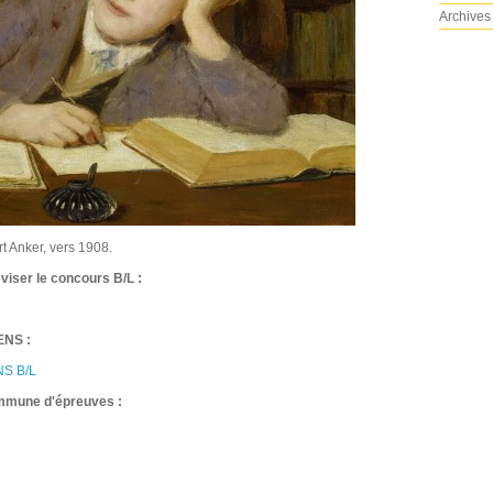
Archives
t Anker, vers 1908.
viser le concours B/L :
 ENS :
ENS B/L
ommune d'épreuves :