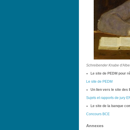
Schreibender Knabe
d'Alber
Le site de PEDM pour ré
Le site de PEDM
Un lien vers le site des
Sujets et rapports de jury 
Le site de la banque c
Concours BCE
Annexes