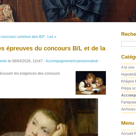
Reche
 concours commun des IEP : Les »
es épreuves du concours B/L et de la
Catég
umin
le 08/04/2026, 11h47 -
Accompagnement personnalisé
-
A la une
écouvrir les exigences des concours.
Hypokhâ
Khâgne 
Prépa sc
Accompa
Fantaisi
Archives
Menu
Accueil
R