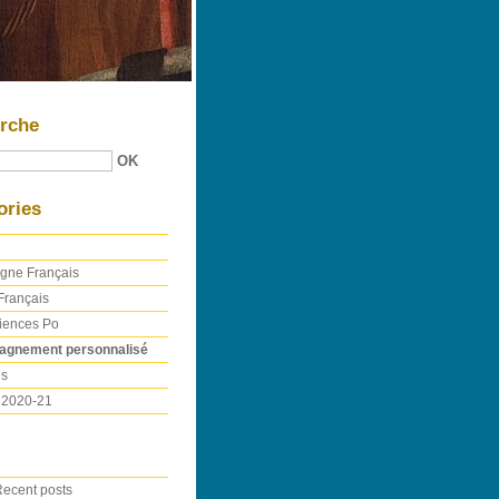
rche
ories
gne Français
Français
iences Po
gnement personnalisé
es
 2020-21
ecent posts