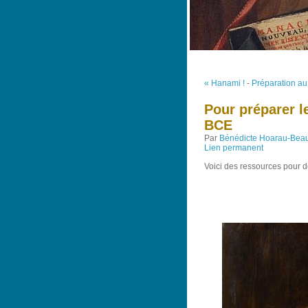
« Hanami !
-
Préparation au
Pour préparer l
BCE
Par
Bénédicte Hoarau-Bea
Lien permanent
Voici des ressources pour d